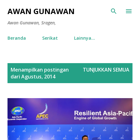
Langsung ke konten utama
AWAN GUNAWAN
Awan Gunawan, Sragen,
Beranda
Serikat
Lainnya…
P
Menampilkan postingan
TUNJUKKAN SEMUA
o
dari Agustus, 2014
s
t
i
n
g
a
n